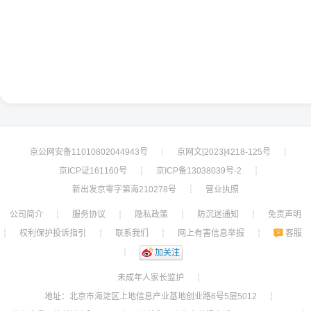
京公网安备11010802044943号
京网文[2023]4218-125号
┊
┊
京ICP证161160号
京ICP备13038039号-2
┊
┊
新出发京零字第海210278号
营业执照
┊
公司简介
服务协议
隐私政策
防沉迷通知
免责声明
┊
┊
┊
┊
权利保护投诉指引
联系我们
网上有害信息举报
客服
┊
┊
┊
┊
┊
加关注
未成年人家长监护
┊
地址：北京市海淀区上地信息产业基地创业路6号5层5012
┊