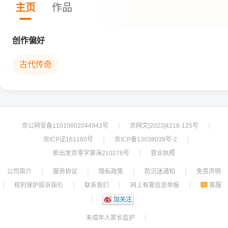
主页
作品
创作偏好
古代传奇
京公网安备11010802044943号
京网文[2023]4218-125号
┊
┊
京ICP证161160号
京ICP备13038039号-2
┊
┊
新出发京零字第海210278号
营业执照
┊
公司简介
服务协议
隐私政策
防沉迷通知
免责声明
┊
┊
┊
┊
权利保护投诉指引
联系我们
网上有害信息举报
客服
┊
┊
┊
┊
┊
加关注
未成年人家长监护
┊