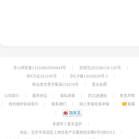
京公网安备11010802044943号
京网文[2023]4218-125号
┊
┊
京ICP证161160号
京ICP备13038039号-2
┊
┊
新出发京零字第海210278号
营业执照
┊
公司简介
服务协议
隐私政策
防沉迷通知
免责声明
┊
┊
┊
┊
权利保护投诉指引
联系我们
网上有害信息举报
客服
┊
┊
┊
┊
┊
加关注
未成年人家长监护
┊
地址：北京市海淀区上地信息产业基地创业路6号5层5012
┊