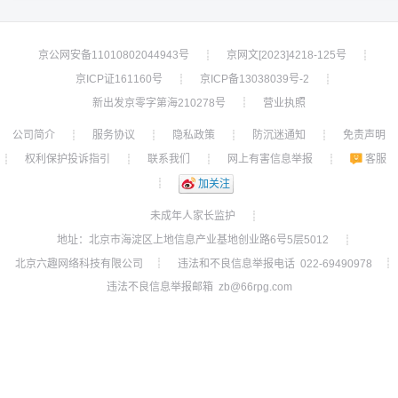
京公网安备11010802044943号
京网文[2023]4218-125号
┊
┊
京ICP证161160号
京ICP备13038039号-2
┊
┊
新出发京零字第海210278号
营业执照
┊
公司简介
服务协议
隐私政策
防沉迷通知
免责声明
┊
┊
┊
┊
权利保护投诉指引
联系我们
网上有害信息举报
客服
┊
┊
┊
┊
┊
加关注
未成年人家长监护
┊
地址：北京市海淀区上地信息产业基地创业路6号5层5012
┊
北京六趣网络科技有限公司
违法和不良信息举报电话 022-69490978
┊
┊
违法不良信息举报邮箱 zb@66rpg.com