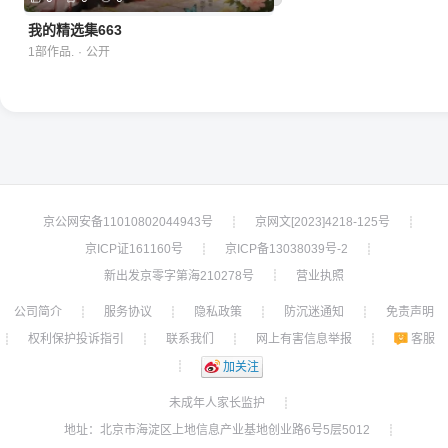
我的精选集663
1部作品.
·
公开
京公网安备11010802044943号
京网文[2023]4218-125号
┊
┊
京ICP证161160号
京ICP备13038039号-2
┊
┊
新出发京零字第海210278号
营业执照
┊
公司简介
服务协议
隐私政策
防沉迷通知
免责声明
┊
┊
┊
┊
权利保护投诉指引
联系我们
网上有害信息举报
客服
┊
┊
┊
┊
┊
加关注
未成年人家长监护
┊
地址：北京市海淀区上地信息产业基地创业路6号5层5012
┊