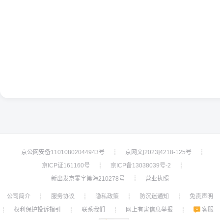
京公网安备11010802044943号
京网文[2023]4218-125号
┊
┊
京ICP证161160号
京ICP备13038039号-2
┊
┊
新出发京零字第海210278号
营业执照
┊
公司简介
服务协议
隐私政策
防沉迷通知
免责声明
┊
┊
┊
┊
权利保护投诉指引
联系我们
网上有害信息举报
客服
┊
┊
┊
┊