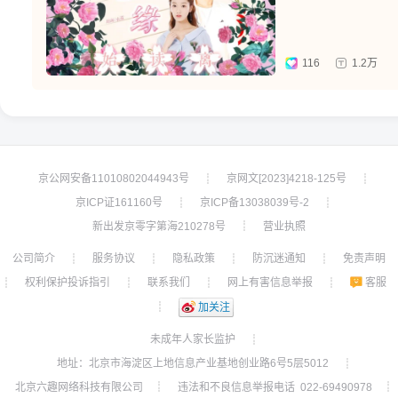
116
1.2万
京公网安备11010802044943号
京网文[2023]4218-125号
┊
┊
京ICP证161160号
京ICP备13038039号-2
┊
┊
新出发京零字第海210278号
营业执照
┊
公司简介
服务协议
隐私政策
防沉迷通知
免责声明
┊
┊
┊
┊
权利保护投诉指引
联系我们
网上有害信息举报
客服
┊
┊
┊
┊
┊
加关注
未成年人家长监护
┊
地址：北京市海淀区上地信息产业基地创业路6号5层5012
┊
北京六趣网络科技有限公司
违法和不良信息举报电话 022-69490978
┊
┊