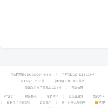
京公网安备11010802044943号
京网文[2023]4218-125号
┊
┊
京ICP证161160号
京ICP备13038039号-2
┊
┊
新出发京零字第海210278号
营业执照
┊
公司简介
服务协议
隐私政策
防沉迷通知
免责声明
┊
┊
┊
┊
权利保护投诉指引
联系我们
网上有害信息举报
客服
┊
┊
┊
┊