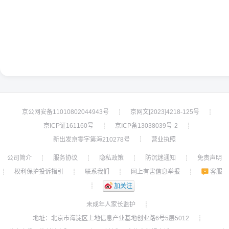
京公网安备11010802044943号
京网文[2023]4218-125号
┊
┊
京ICP证161160号
京ICP备13038039号-2
┊
┊
新出发京零字第海210278号
营业执照
┊
公司简介
服务协议
隐私政策
防沉迷通知
免责声明
┊
┊
┊
┊
权利保护投诉指引
联系我们
网上有害信息举报
客服
┊
┊
┊
┊
┊
加关注
未成年人家长监护
┊
地址：北京市海淀区上地信息产业基地创业路6号5层5012
┊