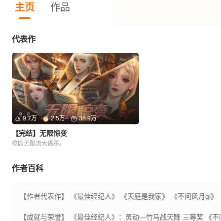
主页
作品
代表作
9.7万
2.5万
38.9万
【完结】无限惊变
校园无限流大逃杀。
作者百科
【作者代表作】
《最佳经纪人》 《天庭是我家》 《不问风月gl》
【成就与荣誉】
《最佳经纪人》：灵动—竹马战天降 三等奖 《不