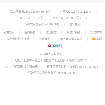
京公网安备11010802044943号
京网文[2023]4218-125号
┊
┊
京ICP证161160号
京ICP备13038039号-2
┊
┊
新出发京零字第海210278号
营业执照
┊
公司简介
服务协议
隐私政策
防沉迷通知
免责声明
┊
┊
┊
┊
权利保护投诉指引
联系我们
网上有害信息举报
客服
┊
┊
┊
┊
┊
加关注
未成年人家长监护
┊
地址：北京市海淀区上地信息产业基地创业路6号5层5012
┊
北京六趣网络科技有限公司
违法和不良信息举报电话 022-69490978
┊
┊
违法不良信息举报邮箱 zb@66rpg.com