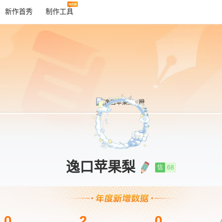
新作首秀
制作工具
逸口苹果梨
信
68
0
2
0