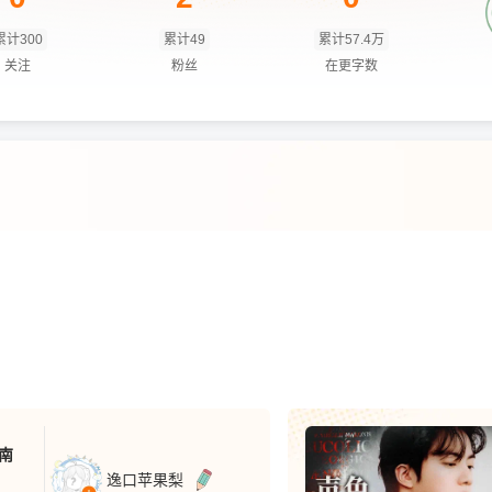
累计300
累计49
累计57.4万
关注
粉丝
在更字数
南
逸口苹果梨