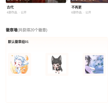
古代
不再更
4部作品.
·
公开
6部作品.
·
公开
徽章墙
(共获得20个徽章)
默认徽章组01