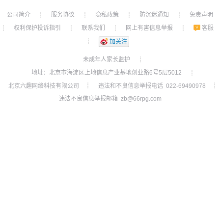
公司简介
服务协议
隐私政策
防沉迷通知
免责声明
┊
┊
┊
┊
权利保护投诉指引
联系我们
网上有害信息举报
客服
┊
┊
┊
┊
┊
加关注
未成年人家长监护
┊
地址：北京市海淀区上地信息产业基地创业路6号5层5012
┊
北京六趣网络科技有限公司
违法和不良信息举报电话 022-69490978
┊
┊
违法不良信息举报邮箱 zb@66rpg.com