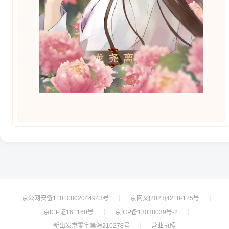
京公网安备11010802044943号
京网文[2023]4218-125号
┊
┊
京ICP证161160号
京ICP备13038039号-2
┊
┊
新出发京零字第海210278号
营业执照
┊