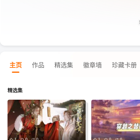
主页
作品
精选集
徽章墙
珍藏卡册
精选集
1
0
0
1
0
0