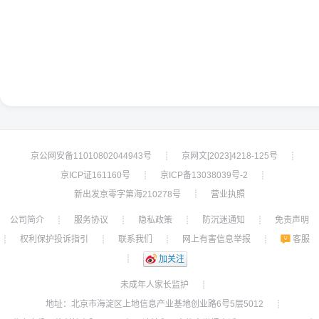
京公网安备11010802044943号
京网文[2023]4218-125号
┊
┊
京ICP证161160号
京ICP备13038039号-2
┊
┊
新出发京零字第海210278号
营业执照
┊
公司简介
服务协议
隐私政策
防沉迷通知
免责声明
┊
┊
┊
┊
权利保护投诉指引
联系我们
网上有害信息举报
客服
┊
┊
┊
┊
┊
加关注
未成年人家长监护
┊
地址：北京市海淀区上地信息产业基地创业路6号5层5012
┊