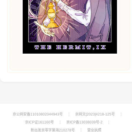
京公网安备11010802044943号
京网文[2023]4218-125号
┊
┊
京ICP证161160号
京ICP备13038039号-2
┊
┊
新出发京零字第海210278号
营业执照
┊