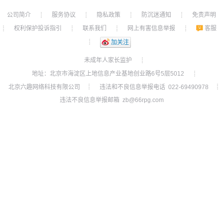
公司简介
服务协议
隐私政策
防沉迷通知
免责声明
┊
┊
┊
┊
权利保护投诉指引
联系我们
网上有害信息举报
客服
┊
┊
┊
┊
┊
加关注
未成年人家长监护
┊
地址：北京市海淀区上地信息产业基地创业路6号5层5012
┊
北京六趣网络科技有限公司
违法和不良信息举报电话 022-69490978
┊
┊
违法不良信息举报邮箱 zb@66rpg.com