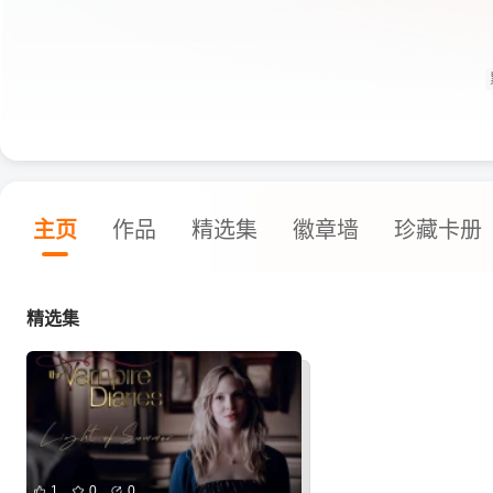
主页
作品
精选集
徽章墙
珍藏卡册
精选集
1
0
0