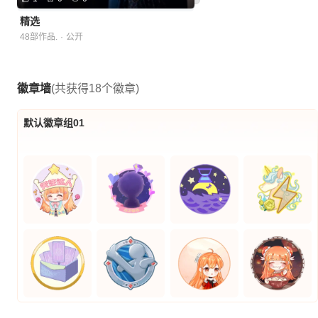
精选
48部作品.
·
公开
徽章墙
(共获得18个徽章)
默认徽章组01