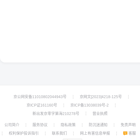
京公网安备11010802044943号
京网文[2023]4218-125号
┊
┊
京ICP证161160号
京ICP备13038039号-2
┊
┊
新出发京零字第海210278号
营业执照
┊
公司简介
服务协议
隐私政策
防沉迷通知
免责声明
┊
┊
┊
┊
权利保护投诉指引
联系我们
网上有害信息举报
客服
┊
┊
┊
┊