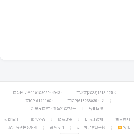
京公网安备11010802044943号
京网文[2023]4218-125号
┊
┊
京ICP证161160号
京ICP备13038039号-2
┊
┊
新出发京零字第海210278号
营业执照
┊
公司简介
服务协议
隐私政策
防沉迷通知
免责声明
┊
┊
┊
┊
权利保护投诉指引
联系我们
网上有害信息举报
客服
┊
┊
┊
┊