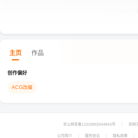
主页
作品
创作偏好
ACG改编
京公网安备11010802044943号
京网文[
┊
公司简介
服务协议
隐私政策
┊
┊
┊