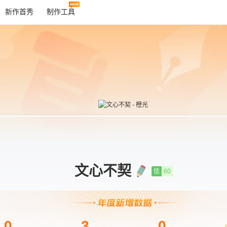
新作首秀
制作工具
文心不契
信
60
0
3
0