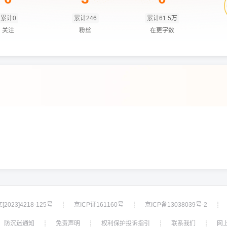
累计0
累计246
累计61.5万
关注
粉丝
在更字数
2023]4218-125号
京ICP证161160号
京ICP备13038039号-2
┊
┊
┊
防沉迷通知
免责声明
权利保护投诉指引
联系我们
网
┊
┊
┊
┊