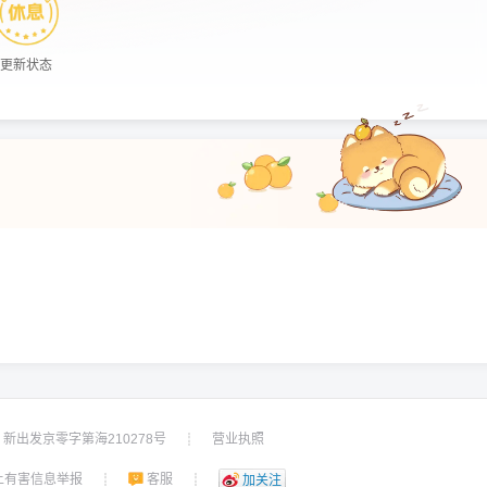
更新状态
新出发京零字第海210278号
营业执照
┊
上有害信息举报
客服
┊
┊
加关注