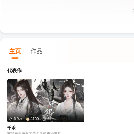
主页
作品
代表作
6.9万
1100
6万
千杀