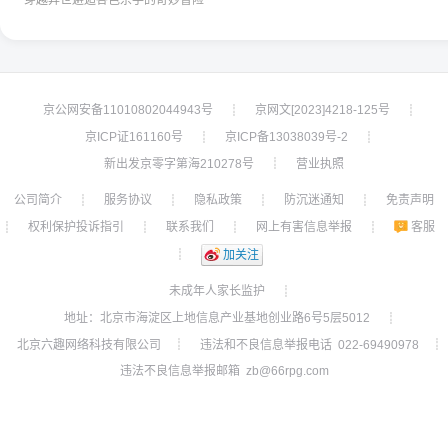
穿越异世邂逅各色杀手的奇妙冒险
京公网安备11010802044943号
京网文[2023]4218-125号
┊
┊
京ICP证161160号
京ICP备13038039号-2
┊
┊
新出发京零字第海210278号
营业执照
┊
公司简介
服务协议
隐私政策
防沉迷通知
免责声明
┊
┊
┊
┊
权利保护投诉指引
联系我们
网上有害信息举报
客服
┊
┊
┊
┊
┊
加关注
未成年人家长监护
┊
地址：北京市海淀区上地信息产业基地创业路6号5层5012
┊
北京六趣网络科技有限公司
违法和不良信息举报电话 022-69490978
┊
┊
违法不良信息举报邮箱 zb@66rpg.com