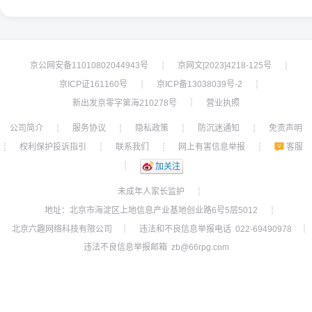
京公网安备11010802044943号
京网文[2023]4218-125号
┊
┊
京ICP证161160号
京ICP备13038039号-2
┊
┊
新出发京零字第海210278号
营业执照
┊
公司简介
服务协议
隐私政策
防沉迷通知
免责声明
┊
┊
┊
┊
权利保护投诉指引
联系我们
网上有害信息举报
客服
┊
┊
┊
┊
┊
加关注
未成年人家长监护
┊
地址：北京市海淀区上地信息产业基地创业路6号5层5012
┊
北京六趣网络科技有限公司
违法和不良信息举报电话 022-69490978
┊
┊
违法不良信息举报邮箱 zb@66rpg.com