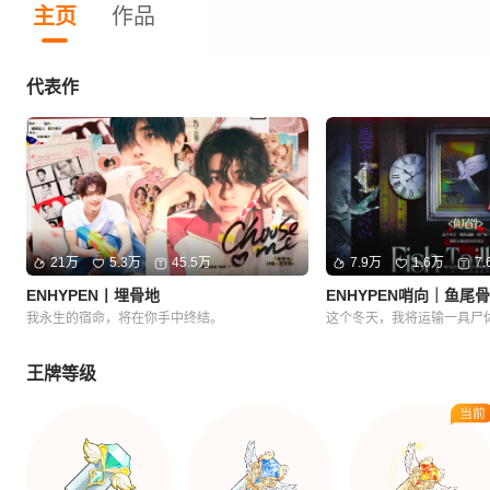
主页
作品
代表作
21万
5.3万
45.5万
7.9万
1.6万
7
ENHYPEN丨埋骨地
ENHYPEN哨向｜鱼尾骨
我永生的宿命，将在你手中终结。
这个冬天，我将运输一具尸
王牌等级