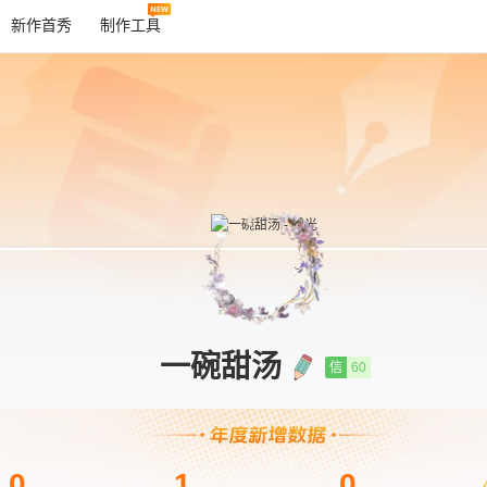
新作首秀
制作工具
一碗甜汤
信
60
0
1
0