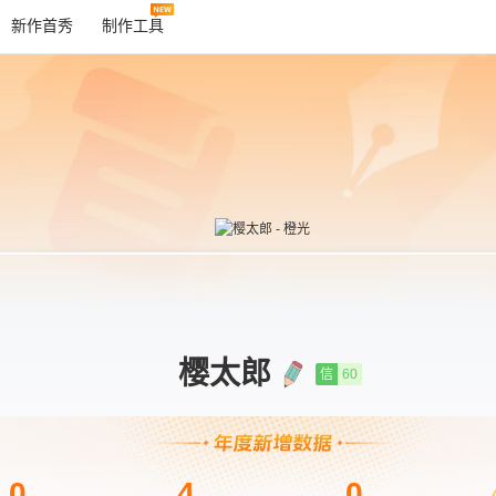
新作首秀
制作工具
樱太郎
信
60
0
4
0