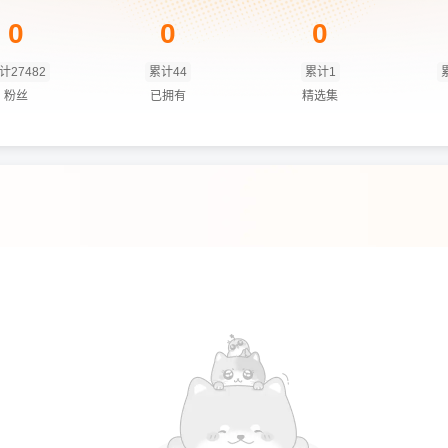
0
0
0
计27482
累计44
累计1
粉丝
已拥有
精选集