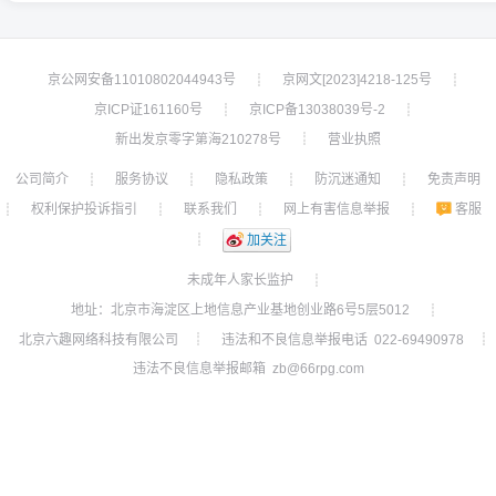
京公网安备11010802044943号
京网文[2023]4218-125号
┊
┊
京ICP证161160号
京ICP备13038039号-2
┊
┊
新出发京零字第海210278号
营业执照
┊
公司简介
服务协议
隐私政策
防沉迷通知
免责声明
┊
┊
┊
┊
权利保护投诉指引
联系我们
网上有害信息举报
客服
┊
┊
┊
┊
┊
加关注
未成年人家长监护
┊
地址：北京市海淀区上地信息产业基地创业路6号5层5012
┊
北京六趣网络科技有限公司
违法和不良信息举报电话 022-69490978
┊
┊
违法不良信息举报邮箱 zb@66rpg.com