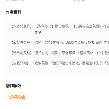
我们都是“少年”
谁是英雄。
作者百科
【作者代表作】
【少年歌行】策马踏歌、【说英雄谁是英雄】流
之梦
【成就与荣誉】
招娣—2021年签约，2022年晋升大作者 属你-
【特点与风格】
擅长方向：光影，原创预备中 擅长风格：仙侠虐
【自我介绍】
致敬英雄：他们不是生来勇敢，而是选择无畏 人
创作偏好
影视改编