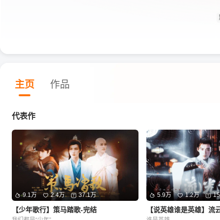
主页
作品
代表作
9.1万
2.4万
37.1万
5.9万
1.2万
1
【少年歌行】策马踏歌-完结
【说英雄谁是英雄】流