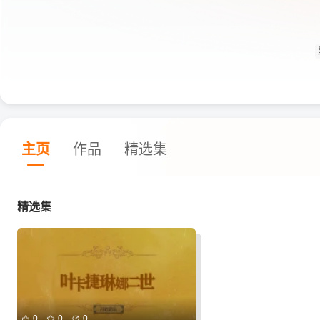
主页
作品
精选集
精选集
0
0
0