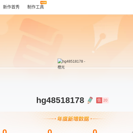
新作首秀
制作工具
hg48518178
信
20
0
0
0