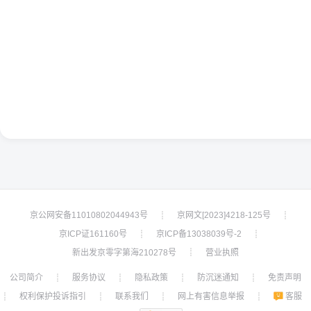
京公网安备11010802044943号
京网文[2023]4218-125号
┊
┊
京ICP证161160号
京ICP备13038039号-2
┊
┊
新出发京零字第海210278号
营业执照
┊
公司简介
服务协议
隐私政策
防沉迷通知
免责声明
┊
┊
┊
┊
权利保护投诉指引
联系我们
网上有害信息举报
客服
┊
┊
┊
┊