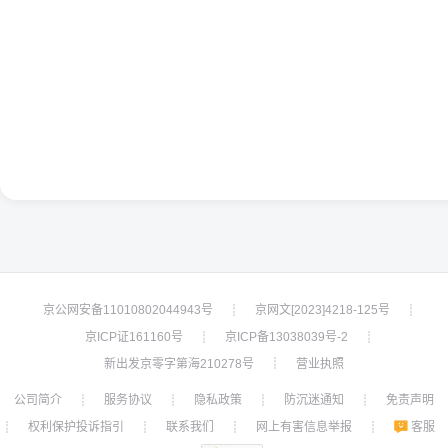
京公网安备11010802044943号
京网文[2023]4218-125号
┊
┊
京ICP证161160号
京ICP备13038039号-2
┊
┊
新出发京零字第海210278号
营业执照
┊
公司简介
服务协议
隐私政策
防沉迷通知
免责声明
┊
┊
┊
┊
权利保护投诉指引
联系我们
网上有害信息举报
客服
┊
┊
┊
┊