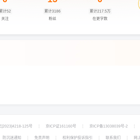
累计52
累计3186
累计217.5万
关注
粉丝
在更字数
2023]4218-125号
京ICP证161160号
京ICP备13038039号-2
┊
┊
┊
防沉迷通知
免责声明
权利保护投诉指引
联系我们
网
┊
┊
┊
┊