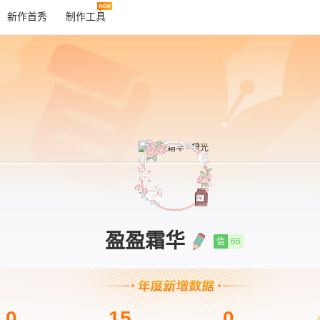
新作首秀
制作工具
盈盈霜华
信
66
0
15
0