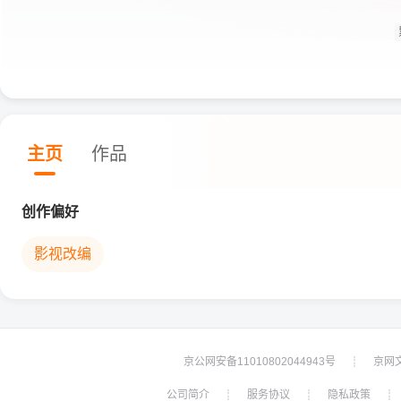
主页
作品
创作偏好
影视改编
京公网安备11010802044943号
京网文[
┊
公司简介
服务协议
隐私政策
┊
┊
┊