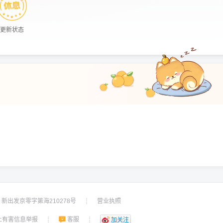
更新状态
新出发京零字第海210278号
营业执照
┊
上有害信息举报
客服
┊
┊
加关注