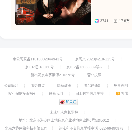
3741
17.8万
京公网安备11010802044943号
京网文[2023]4218-125号
┊
┊
京ICP证161160号
京ICP备13038039号-2
┊
┊
新出发京零字第海210278号
营业执照
┊
公司简介
服务协议
隐私政策
防沉迷通知
免责声明
┊
┊
┊
┊
权利保护投诉指引
联系我们
网上有害信息举报
客服
┊
┊
┊
┊
┊
加关注
未成年人家长监护
┊
地址：北京市海淀区上地信息产业基地创业路6号5层5012
┊
北京六趣网络科技有限公司
违法和不良信息举报电话 022-69490978
┊
┊