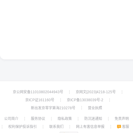
京公网安备11010802044943号
京网文[2023]4218-125号
┊
┊
京ICP证161160号
京ICP备13038039号-2
┊
┊
新出发京零字第海210278号
营业执照
┊
公司简介
服务协议
隐私政策
防沉迷通知
免责声明
┊
┊
┊
┊
权利保护投诉指引
联系我们
网上有害信息举报
客服
┊
┊
┊
┊