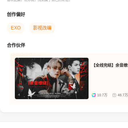
谨以此篇，祝你我，找到属于自己的奇迹。
创作偏好
EXO
影视改编
合作伙伴
【全线完结】余音缭
10.7万
46.7万