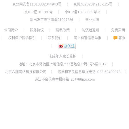
京公网安备11010802044943号
京网文[2023]4218-125号
┊
┊
京ICP证161160号
京ICP备13038039号-2
┊
┊
新出发京零字第海210278号
营业执照
┊
公司简介
服务协议
隐私政策
防沉迷通知
免责声明
┊
┊
┊
┊
权利保护投诉指引
联系我们
网上有害信息举报
客服
┊
┊
┊
┊
┊
加关注
未成年人家长监护
┊
地址：北京市海淀区上地信息产业基地创业路6号5层5012
┊
北京六趣网络科技有限公司
违法和不良信息举报电话 022-69490978
┊
┊
违法不良信息举报邮箱 zb@66rpg.com