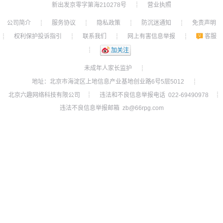
新出发京零字第海210278号
营业执照
┊
公司简介
服务协议
隐私政策
防沉迷通知
免责声明
┊
┊
┊
┊
权利保护投诉指引
联系我们
网上有害信息举报
客服
┊
┊
┊
┊
┊
加关注
未成年人家长监护
┊
地址：北京市海淀区上地信息产业基地创业路6号5层5012
┊
北京六趣网络科技有限公司
违法和不良信息举报电话 022-69490978
┊
┊
违法不良信息举报邮箱 zb@66rpg.com