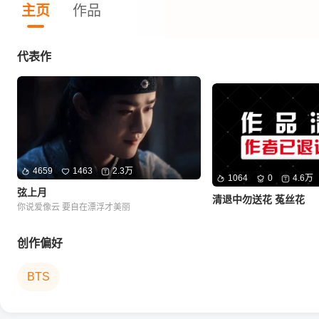
主页
作品
代表作
4659
1463
2.3万
1064
0
4.6万
弦上月
清退中勿送花 菟丝花
你说爱像云 要自在漂浮才美丽
创作偏好
BTS