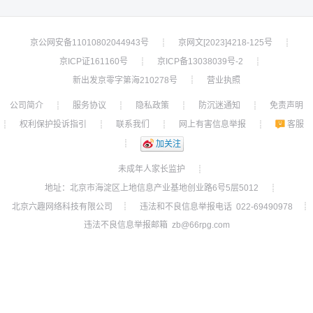
京公网安备11010802044943号
京网文[2023]4218-125号
┊
┊
京ICP证161160号
京ICP备13038039号-2
┊
┊
新出发京零字第海210278号
营业执照
┊
公司简介
服务协议
隐私政策
防沉迷通知
免责声明
┊
┊
┊
┊
权利保护投诉指引
联系我们
网上有害信息举报
客服
┊
┊
┊
┊
┊
加关注
未成年人家长监护
┊
地址：北京市海淀区上地信息产业基地创业路6号5层5012
┊
北京六趣网络科技有限公司
违法和不良信息举报电话 022-69490978
┊
┊
违法不良信息举报邮箱 zb@66rpg.com