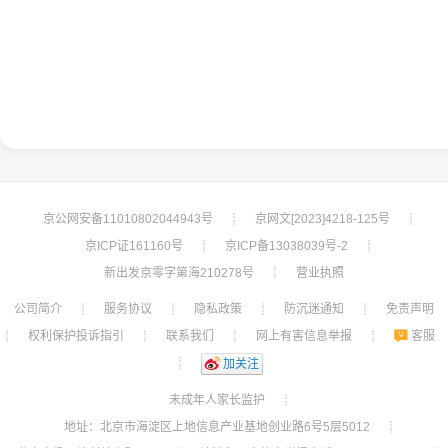
京公网安备11010802044943号
京网文[2023]4218-125号
┊
┊
京ICP证161160号
京ICP备13038039号-2
┊
┊
新出发京零字第海210278号
营业执照
┊
公司简介
服务协议
隐私政策
防沉迷通知
免责声明
┊
┊
┊
┊
权利保护投诉指引
联系我们
网上有害信息举报
客服
┊
┊
┊
┊
┊
加关注
未成年人家长监护
┊
地址：北京市海淀区上地信息产业基地创业路6号5层5012
┊