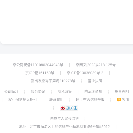
京公网安备11010802044943号
京网文[2023]4218-125号
┊
┊
京ICP证161160号
京ICP备13038039号-2
┊
┊
新出发京零字第海210278号
营业执照
┊
公司简介
服务协议
隐私政策
防沉迷通知
免责声明
┊
┊
┊
┊
权利保护投诉指引
联系我们
网上有害信息举报
客服
┊
┊
┊
┊
┊
加关注
未成年人家长监护
┊
地址：北京市海淀区上地信息产业基地创业路6号5层5012
┊