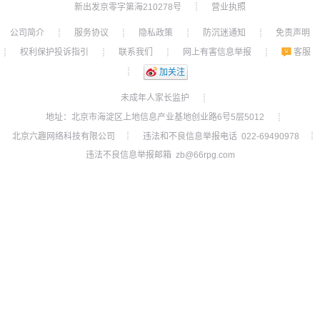
新出发京零字第海210278号
营业执照
┊
公司简介
服务协议
隐私政策
防沉迷通知
免责声明
┊
┊
┊
┊
权利保护投诉指引
联系我们
网上有害信息举报
客服
┊
┊
┊
┊
┊
加关注
未成年人家长监护
┊
地址：北京市海淀区上地信息产业基地创业路6号5层5012
┊
北京六趣网络科技有限公司
违法和不良信息举报电话 022-69490978
┊
┊
违法不良信息举报邮箱 zb@66rpg.com