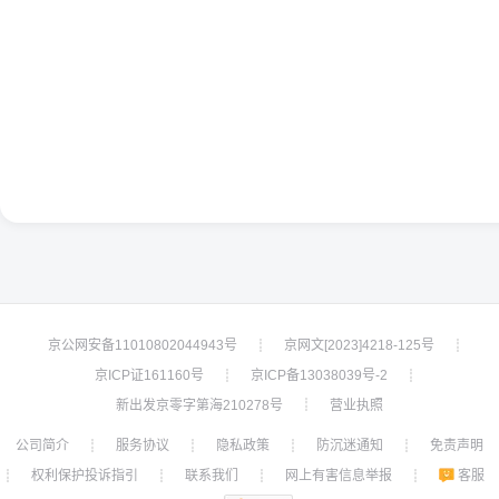
京公网安备11010802044943号
京网文[2023]4218-125号
┊
┊
京ICP证161160号
京ICP备13038039号-2
┊
┊
新出发京零字第海210278号
营业执照
┊
公司简介
服务协议
隐私政策
防沉迷通知
免责声明
┊
┊
┊
┊
权利保护投诉指引
联系我们
网上有害信息举报
客服
┊
┊
┊
┊