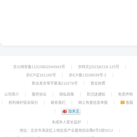
京公网安备11010802044943号
京网文[2023]4218-125号
┊
┊
京ICP证161160号
京ICP备13038039号-2
┊
┊
新出发京零字第海210278号
营业执照
┊
公司简介
服务协议
隐私政策
防沉迷通知
免责声明
┊
┊
┊
┊
权利保护投诉指引
联系我们
网上有害信息举报
客服
┊
┊
┊
┊
┊
加关注
未成年人家长监护
┊
地址：北京市海淀区上地信息产业基地创业路6号5层5012
┊