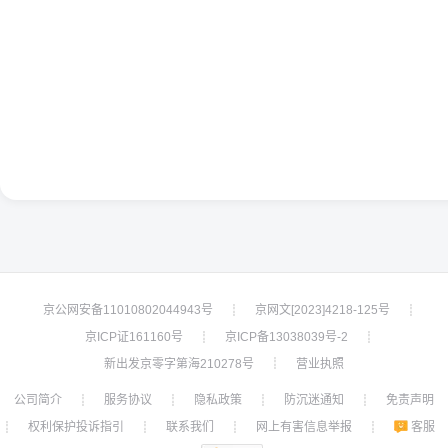
京公网安备11010802044943号
京网文[2023]4218-125号
┊
┊
京ICP证161160号
京ICP备13038039号-2
┊
┊
新出发京零字第海210278号
营业执照
┊
公司简介
服务协议
隐私政策
防沉迷通知
免责声明
┊
┊
┊
┊
权利保护投诉指引
联系我们
网上有害信息举报
客服
┊
┊
┊
┊