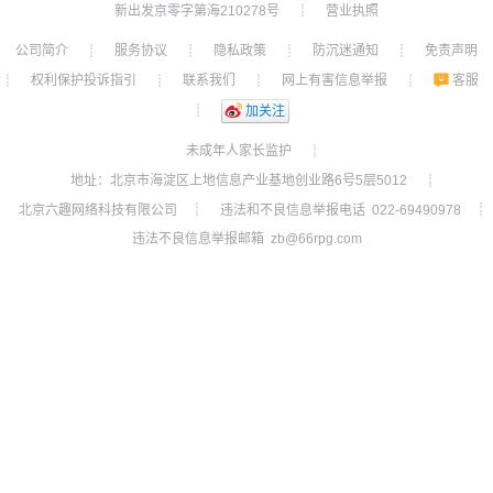
新出发京零字第海210278号
营业执照
┊
公司简介
服务协议
隐私政策
防沉迷通知
免责声明
┊
┊
┊
┊
权利保护投诉指引
联系我们
网上有害信息举报
客服
┊
┊
┊
┊
┊
加关注
未成年人家长监护
┊
地址：北京市海淀区上地信息产业基地创业路6号5层5012
┊
北京六趣网络科技有限公司
违法和不良信息举报电话 022-69490978
┊
┊
违法不良信息举报邮箱 zb@66rpg.com