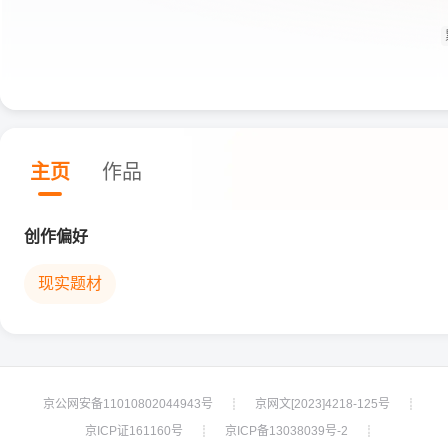
主页
作品
创作偏好
现实题材
京公网安备11010802044943号
京网文[2023]4218-125号
┊
┊
京ICP证161160号
京ICP备13038039号-2
┊
┊