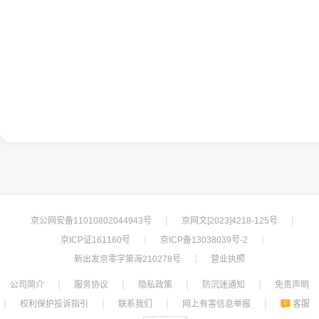
京公网安备11010802044943号
京网文[2023]4218-125号
┊
┊
京ICP证161160号
京ICP备13038039号-2
┊
┊
新出发京零字第海210278号
营业执照
┊
公司简介
服务协议
隐私政策
防沉迷通知
免责声明
┊
┊
┊
┊
权利保护投诉指引
联系我们
网上有害信息举报
客服
┊
┊
┊
┊