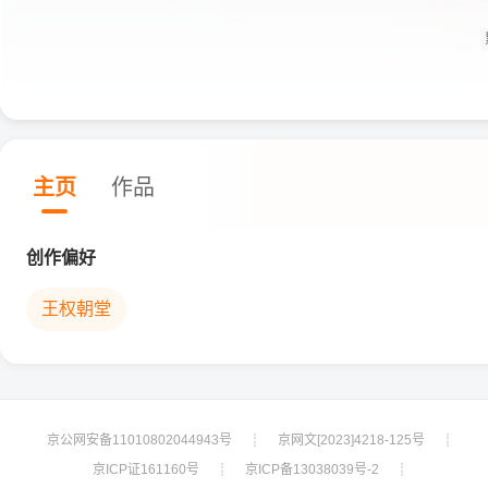
主页
作品
创作偏好
王权朝堂
京公网安备11010802044943号
京网文[2023]4218-125号
┊
┊
京ICP证161160号
京ICP备13038039号-2
┊
┊