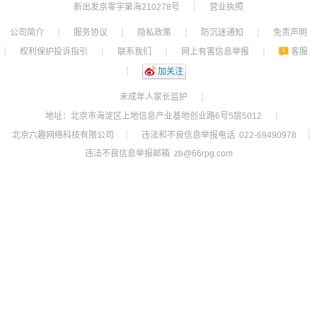
新出发京零字第海210278号
营业执照
┊
公司简介
服务协议
隐私政策
防沉迷通知
免责声明
┊
┊
┊
┊
权利保护投诉指引
联系我们
网上有害信息举报
客服
┊
┊
┊
┊
┊
加关注
未成年人家长监护
┊
地址：北京市海淀区上地信息产业基地创业路6号5层5012
┊
北京六趣网络科技有限公司
违法和不良信息举报电话 022-69490978
┊
┊
违法不良信息举报邮箱 zb@66rpg.com