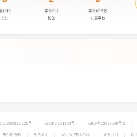
累计10
累计211
累计62.5万
关注
粉丝
在更字数
2023]4218-125号
京ICP证161160号
京ICP备13038039号-2
┊
┊
┊
防沉迷通知
免责声明
权利保护投诉指引
联系我们
网
┊
┊
┊
┊