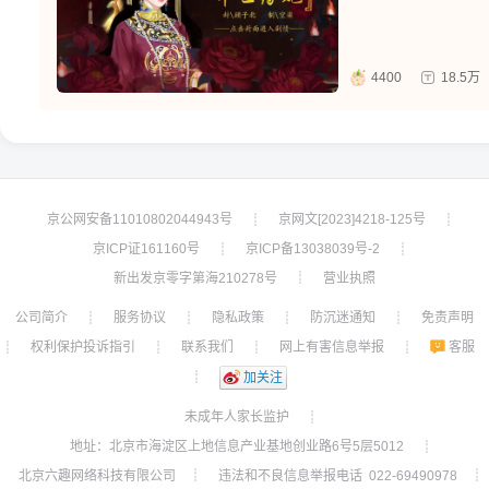
4400
18.5万
京公网安备11010802044943号
京网文[2023]4218-125号
┊
┊
京ICP证161160号
京ICP备13038039号-2
┊
┊
新出发京零字第海210278号
营业执照
┊
公司简介
服务协议
隐私政策
防沉迷通知
免责声明
┊
┊
┊
┊
权利保护投诉指引
联系我们
网上有害信息举报
客服
┊
┊
┊
┊
┊
加关注
未成年人家长监护
┊
地址：北京市海淀区上地信息产业基地创业路6号5层5012
┊
北京六趣网络科技有限公司
违法和不良信息举报电话 022-69490978
┊
┊