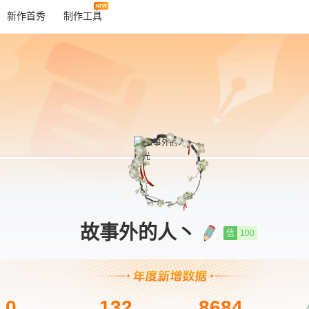
新作首秀
制作工具
故事外的人丶
信
100
0
132
8684