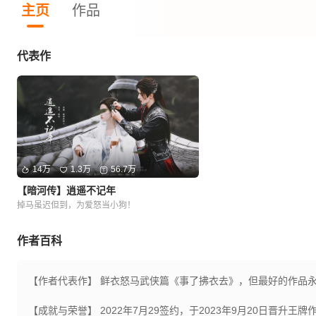
主页
作品
代表作
14万
1.3万
56.7万
【暗河传】逍遥不记年
掉马虽迟但到，为爱怒当小狗！
作者百科
【作者代表作】
鲜衣怒马武侠篇《事了拂衣去》，但最好的作品永远都是
【成就与荣誉】
2022年7月29签约，于2023年9月20日晋升王牌