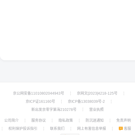
京公网安备11010802044943号
京网文[2023]4218-125号
┊
┊
京ICP证161160号
京ICP备13038039号-2
┊
┊
新出发京零字第海210278号
营业执照
┊
公司简介
服务协议
隐私政策
防沉迷通知
免责声明
┊
┊
┊
┊
权利保护投诉指引
联系我们
网上有害信息举报
客服
┊
┊
┊
┊