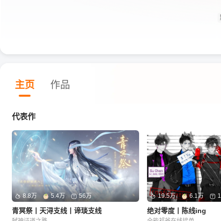
主页
作品
代表作
8.8万
5.4万
56万
19.5万
6.1万
青冥祭丨天浔支线丨谛琰支线
绝对零度丨陈线ing