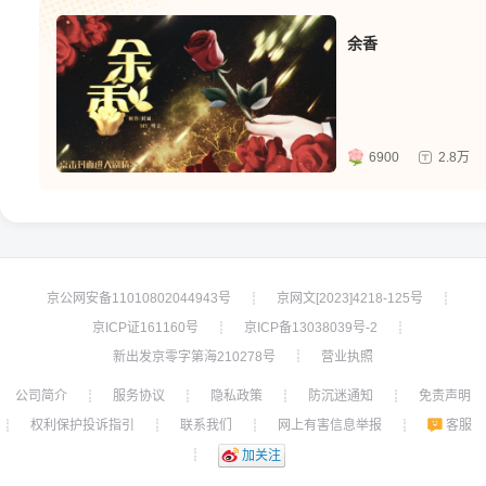
余香
6900
2.8万
京公网安备11010802044943号
京网文[2023]4218-125号
┊
┊
京ICP证161160号
京ICP备13038039号-2
┊
┊
新出发京零字第海210278号
营业执照
┊
公司简介
服务协议
隐私政策
防沉迷通知
免责声明
┊
┊
┊
┊
权利保护投诉指引
联系我们
网上有害信息举报
客服
┊
┊
┊
┊
┊
加关注