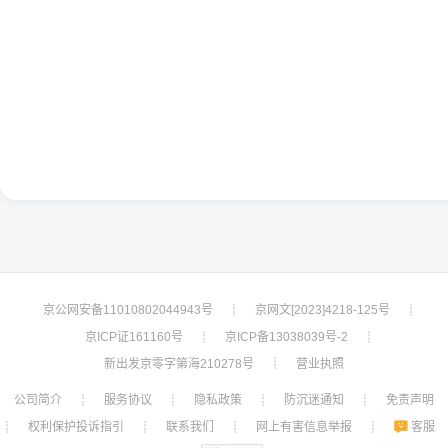
京公网安备11010802044943号
京网文[2023]4218-125号
┊
┊
京ICP证161160号
京ICP备13038039号-2
┊
┊
新出发京零字第海210278号
营业执照
┊
公司简介
服务协议
隐私政策
防沉迷通知
免责声明
┊
┊
┊
┊
权利保护投诉指引
联系我们
网上有害信息举报
客服
┊
┊
┊
┊