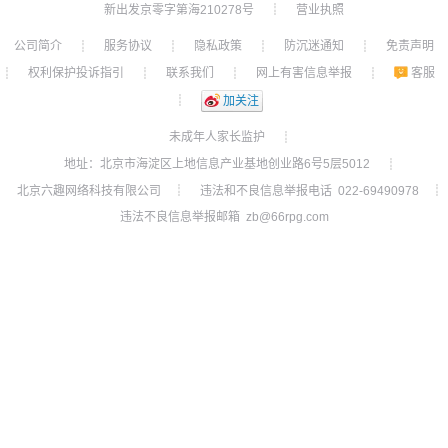
新出发京零字第海210278号
营业执照
┊
公司简介
服务协议
隐私政策
防沉迷通知
免责声明
┊
┊
┊
┊
权利保护投诉指引
联系我们
网上有害信息举报
客服
┊
┊
┊
┊
┊
加关注
未成年人家长监护
┊
地址：北京市海淀区上地信息产业基地创业路6号5层5012
┊
北京六趣网络科技有限公司
违法和不良信息举报电话 022-69490978
┊
┊
违法不良信息举报邮箱 zb@66rpg.com