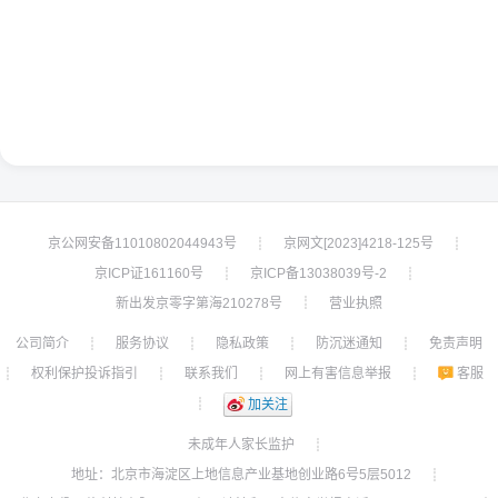
京公网安备11010802044943号
京网文[2023]4218-125号
┊
┊
京ICP证161160号
京ICP备13038039号-2
┊
┊
新出发京零字第海210278号
营业执照
┊
公司简介
服务协议
隐私政策
防沉迷通知
免责声明
┊
┊
┊
┊
权利保护投诉指引
联系我们
网上有害信息举报
客服
┊
┊
┊
┊
┊
加关注
未成年人家长监护
┊
地址：北京市海淀区上地信息产业基地创业路6号5层5012
┊